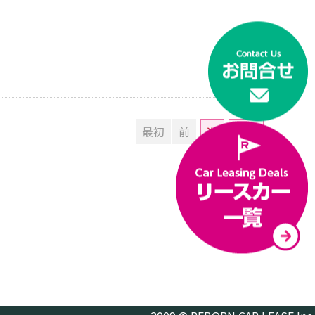
最初
前
次
最後